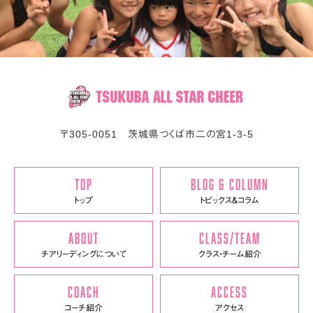
〒
305-0051
茨城県
つくば市
二の宮1-3-5
TOP
BLOG & COLUMN
トップ
トピックス＆コラム
ABOUT
CLASS/TEAM
チアリーディングについて
クラス・チーム紹介
COACH
ACCESS
コーチ紹介
アクセス