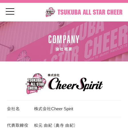
t
o
g
g
l
e
COMPANY
n
a
v
会社概要
i
g
a
t
i
o
n
会社名
株式会社Cheer Spirit
代表取締役
松元 由紀 （奥寺 由紀）