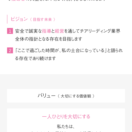
ビジョン
〈 目指す未来 〉
1
安全で誠実な
指導
と
経営
を通して
チアリーディング業界
全体の指針となる存在を目指します
2
「ここで過ごした時間が、私の土台になっている」
と語られ
る存在であり続けます
バリュー
〈 大切にする価値観 〉
一人ひとりを大切にする
私たちは、