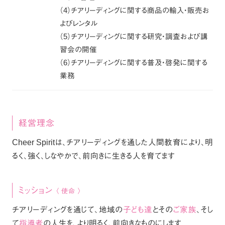
（4）チアリーディングに関する商品の輸入・販売お
よびレンタル
（5）チアリーディングに関する研究・調査および講
習会の開催
（6）チアリーディングに関する普及・啓発に関する
業務
経営理念
Cheer Spirit
は、チアリーディングを通した人間教育により、
明
るく、強く、しなやかで、前向きに生きる人を育てます
ミッション
〈 使命 〉
チアリーディングを通じて、地域の
子ども達
とその
ご家族
､
そし
て
指導者
の人生を、より明るく、前向きなものにします