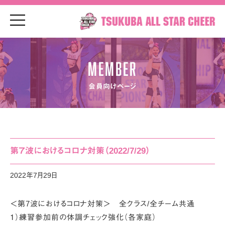
t
o
g
g
l
e
MEMBER
n
a
v
会員向けページ
i
g
a
t
i
o
n
第７波におけるコロナ対策（2022/7/29）
2022年7月29日
＜第7波におけるコロナ対策＞ 全クラス/全チーム共通
１）練習参加前の体調チェック強化（各家庭）