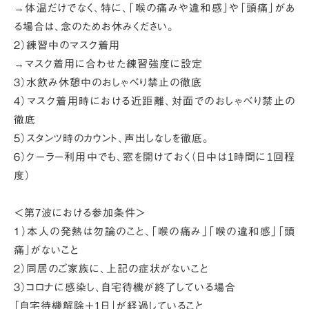
→体温だけでなく、特に、「喉の痛みや違和感」や「頭痛」があ
る場合は、念のためお休みください。
２）練習中のマスク着用
→マスク着用に合わせた練習強度に設定
３）水飲み休憩中のおしゃべり禁止の徹底
４）マスク着用時における近距離、対面でのおしゃべり禁止の
徹底
５）スタンツ時のカウント、声出しなしを徹底。
６）クーラー利用中でも、窓を開けておく（日中は1時間に1回程
度）
＜第7波における参加条件＞
１）本人の発熱は勿論のこと、「喉の痛み」「喉の違和感」「頭
痛」がないこと
２）同居のご家族に、上記の症状がないこと
３）コロナに感染し、自宅待機が終了している場合
「自宅待機解除＋1日」が経過していること